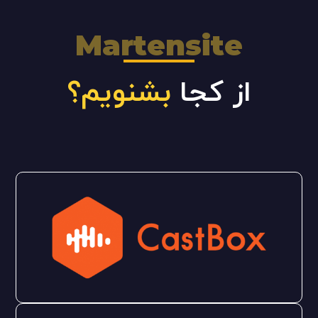
Martensite
از کجا
بشنویم؟