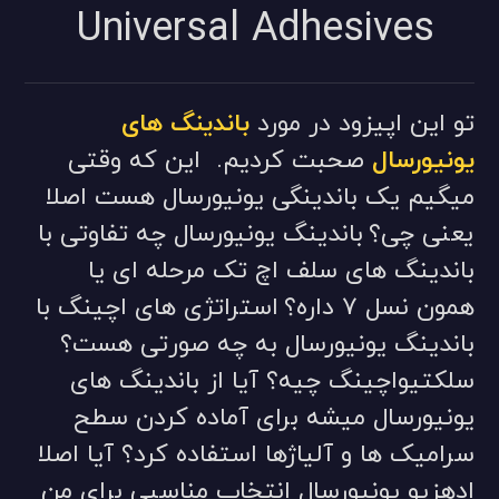
Universal Adhesives
تو این اپیزود در مورد
باندینگ های
یونیورسال
صحبت کردیم. این که
وقتی
میگیم یک باندینگی یونیورسال هست اصلا
یعنی چی؟
باندینگ یونیورسال چه تفاوتی با
باندینگ های سلف اچ تک مرحله ای یا
همون نسل ۷ داره؟
استراتژی های اچینگ با
باندینگ یونیورسال به چه صورتی هست؟
سلکتیواچینگ چیه؟
آیا از باندینگ های
یونیورسال میشه برای آماده کردن سطح
سرامیک ها و آلیاژها استفاده کرد؟
آیا اصلا
ادهزیو یونیورسال انتخاب مناسبی برای من