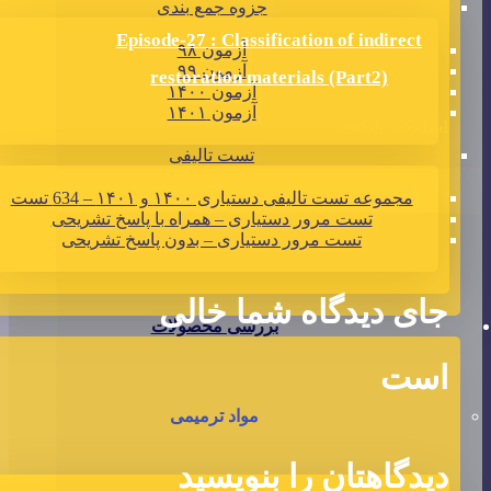
جزوه جمع بندی
Episode-27 : Classification of indirect
آزمون ۹۸
آزمون ۹۹
restoration materials (Part2)
آزمون ۱۴۰۰
آزمون ۱۴۰۱
ایندایرکت
,
پادکست
تست تالیفی
مجموعه تست تالیفی دستیاری ۱۴۰۰ و ۱۴۰۱ – 634 تست
تست مرور دستیاری – همراه با پاسخ تشریحی
تست مرور دستیاری – بدون پاسخ تشریحی
جای دیدگاه شما خالی
بررسی محصولات
است
مواد ترمیمی
دیدگاهتان را بنویسید