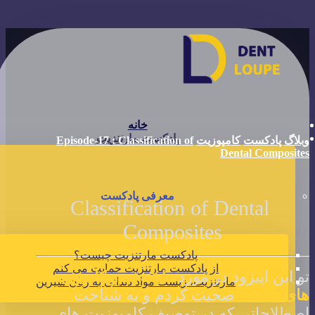
خانه
پادکست مارتنزیت
وبلاگ
پادکست
کامپوزیت
Episode-17 : Classification of
Dental Composites
معرفی پادکست
Classification of Dental
Composites
پادکست مارتنزیت چیست؟
از پادکست مارتنزیت حمایت می کنم
تو این اپیزود در مورد
طبقه
بندر
کامپوزیت
مارتنزیت، زیست مواد دندانی به زبان شیرین
های دندانی
صحبت کردم
و به شناخت
اصطلاحاتی که در توصیف کامپوزیت های