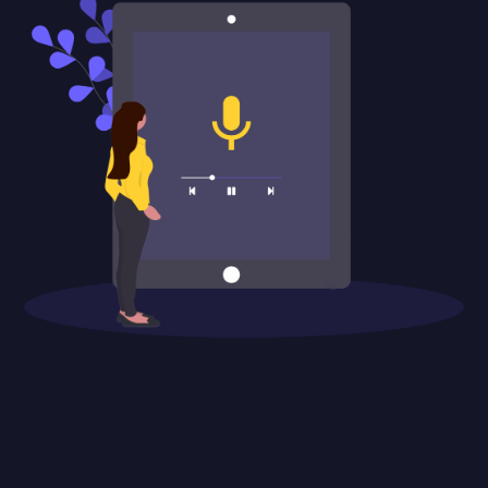
pause
e