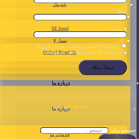
باندینگ
ایمیل
*
نسل ۶
SE bond
وب‌سایت
نسل ۷
ذخیره نام، ایمیل و وبسایت من در مرورگر
برای زمانی که دوباره دیدگاهی می‌نویسم.
Oxford Bond SE
درباره ما
جستجو کنید
درباره ما
جستجو برای:
خدمات ما