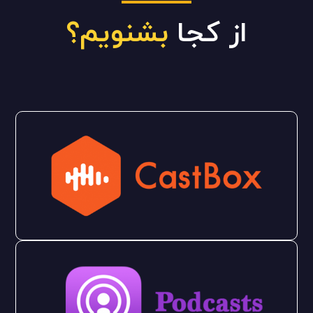
از کجا
بشنویم؟