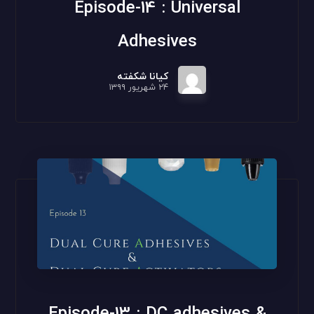
Episode-14 : Universal
Adhesives
کیانا شکفته
۲۴ شهریور ۱۳۹۹
Episode-13 : DC adhesives &