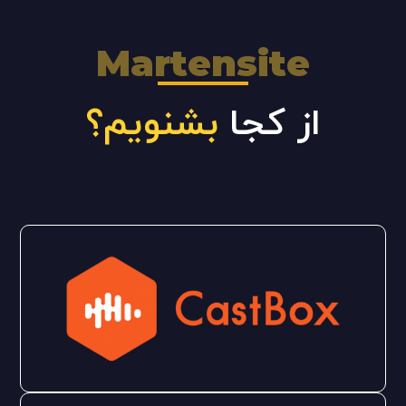
Martensite
از کجا
بشنویم؟