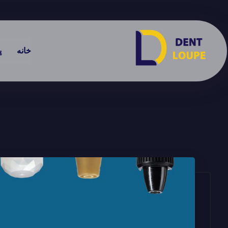
خانه
پ