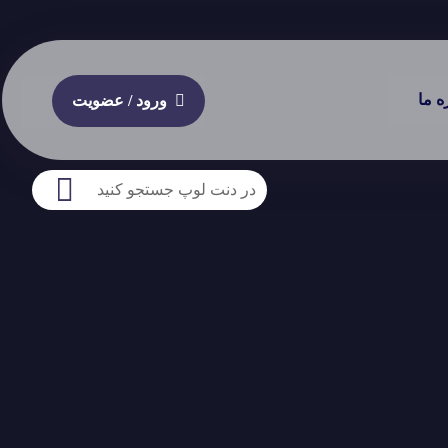
ه ما
ورود / عضویت