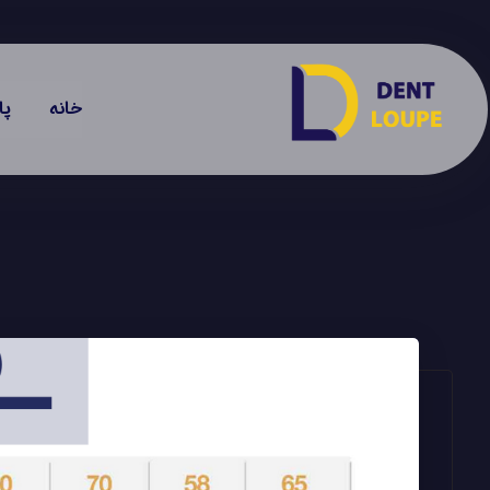
خانه
پا