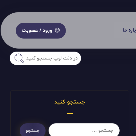
باره ما
ورود / عضویت
جستجو کنید
جستجو