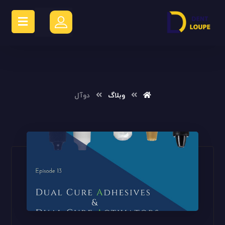
وبلاگ
دوآل