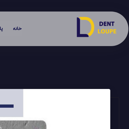
خانه
پا