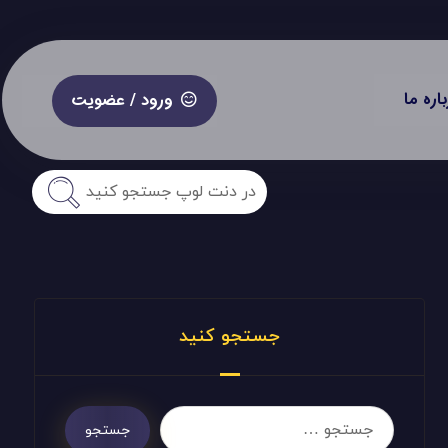
باره ما
ورود / عضویت
جستجو کنید
جستجو