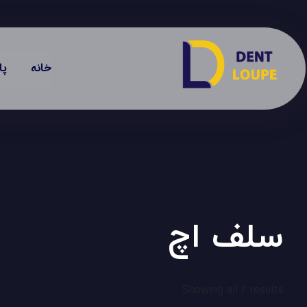
خانه
پا
سلف اچ
Showing all 2 results