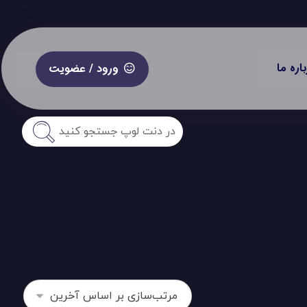
باره ما
ورود / عضویت