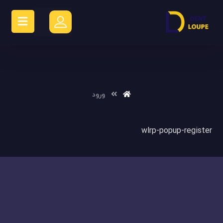
ورود
wlrp-popup-register